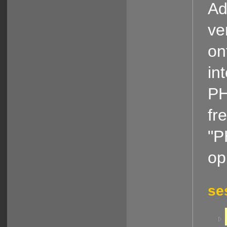
Ad
ve
on
in
PH
fr
"P
op
se