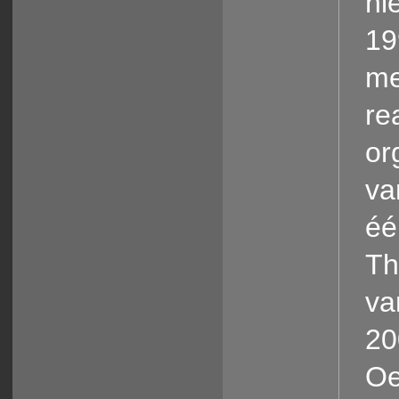
ni
19
me
re
or
va
éé
Th
va
20
Oe