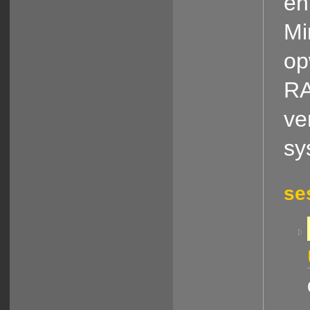
en
Mi
op
RA
ve
sy
se