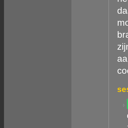
da
mo
br
zij
aa
co
se