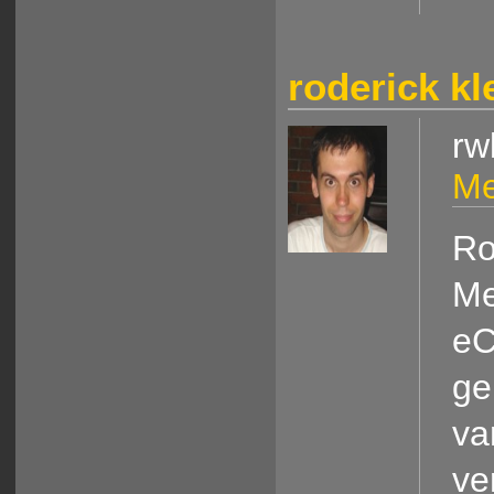
roderick kl
rw
Me
Ro
Me
eC
ge
va
ve