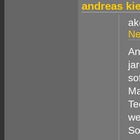
andreas ki
ak
Ne
An
ja
so
Ma
Te
we
So