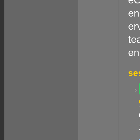
en
er
te
en
se