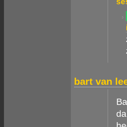
se
bart van l
Ba
da
he