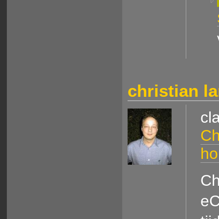
christian l
cl
Ch
h
Ch
eC