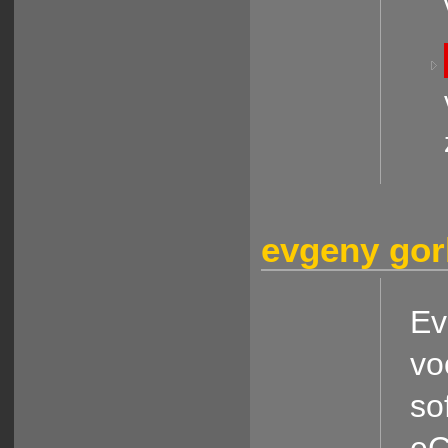
evgeny go
Ev
vo
so
eC