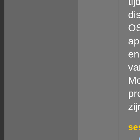
tij
di
OS
ap
en
va
Mo
pr
zi
se