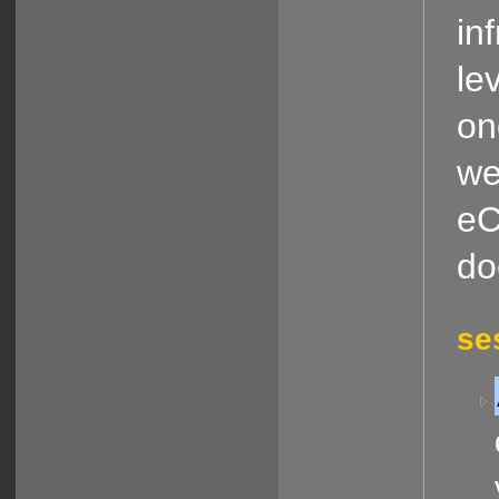
in
le
on
we
eC
do
se