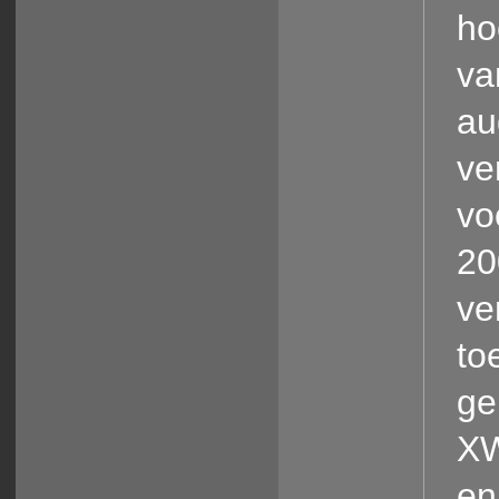
ho
va
au
ve
vo
20
ve
to
ge
XW
en