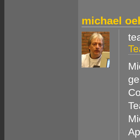
michael oe
te
Te
Mi
ge
Co
Te
Mi
Ap