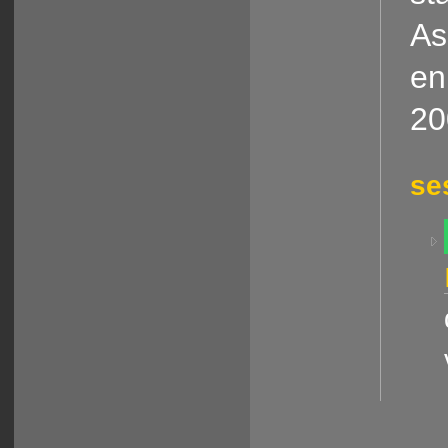
As
en
20
se