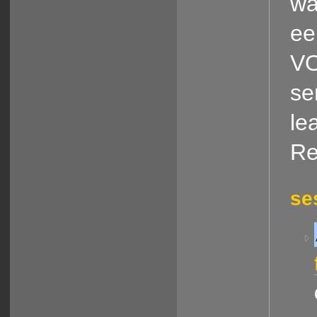
wa
ee
VO
se
le
Re
se