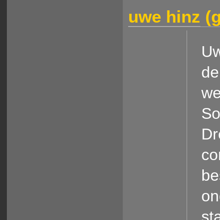
uwe hinz
(g
Uw
de
we
So
Dr
co
be
on
st