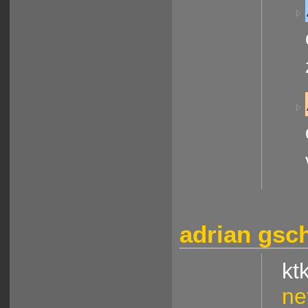
adrian gs
kt
ne