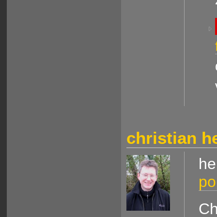
christian 
he
po
Ch