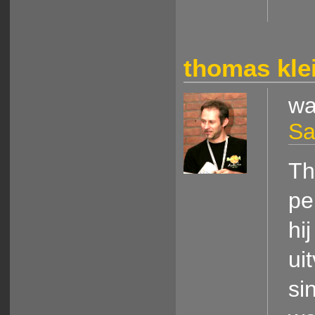
thomas kle
wa
Sa
Th
pe
hi
ui
si