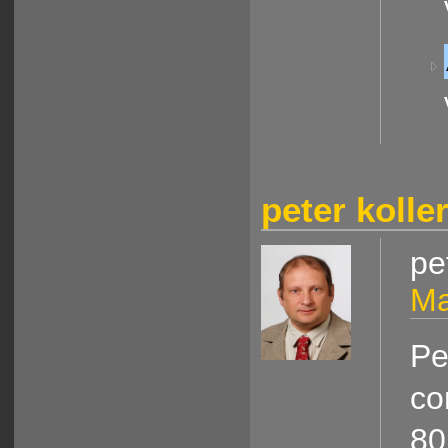
peter kolle
pe
Ma
Pe
co
80