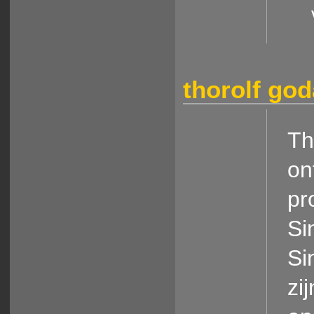
thorolf go
Th
on
pr
Si
Si
zi