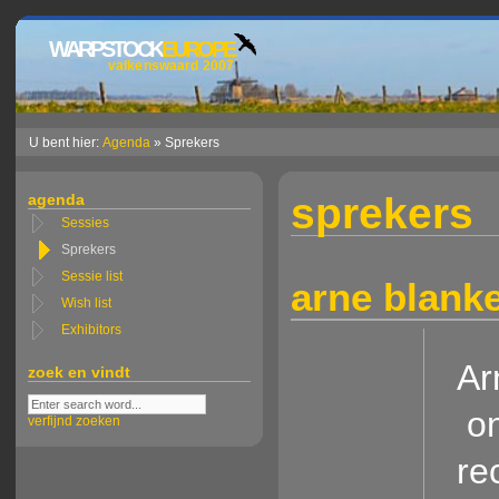
WARPSTOCK
EUROPE
valkenswaard 2007
U bent hier:
Agenda
» Sprekers
sprekers
agenda
Sessies
Sprekers
Sessie list
arne blanke
Wish list
Exhibitors
Ar
zoek en vindt
on
verfijnd zoeken
re