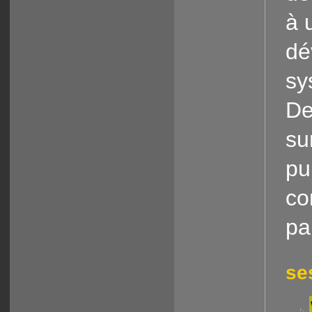
à 
dé
sy
De
su
pu
co
pa
se