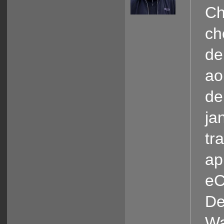
Ch
ch
de
ao
de
ja
tr
ap
eC
De
Wa