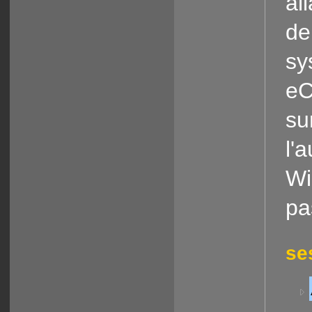
all
de
sy
eC
sur
l'
Wi
pa
se