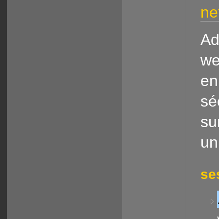
ne
Ad
we
en
sé
su
un
se