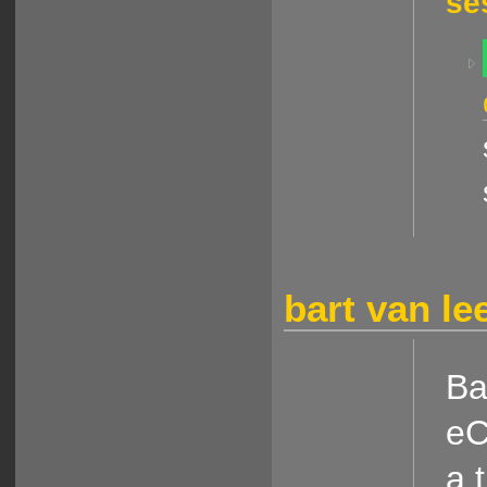
se
bart van l
Ba
eC
a 