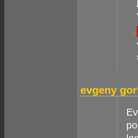
evgeny go
Ev
po
lo