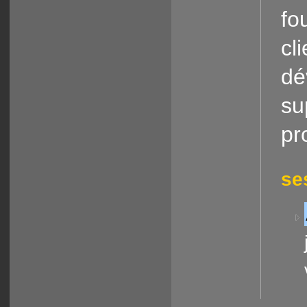
fo
cli
dé
su
pro
se