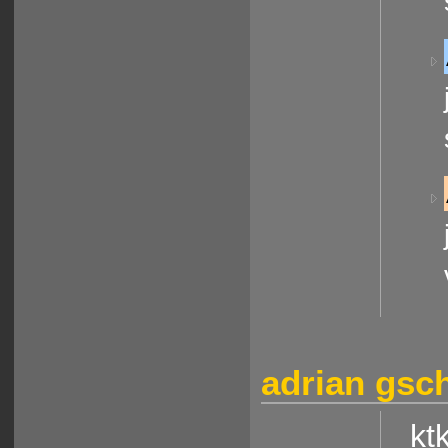
adrian gs
kt