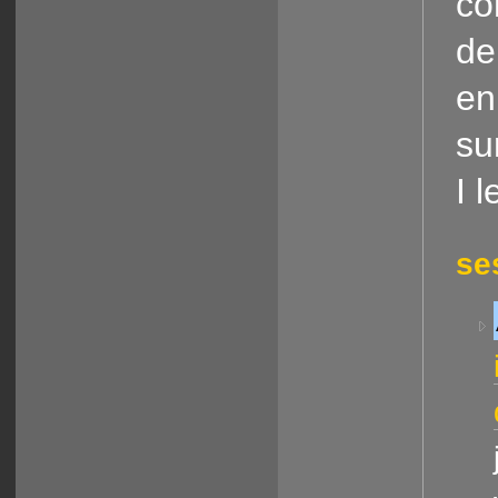
co
de
en
su
I 
se