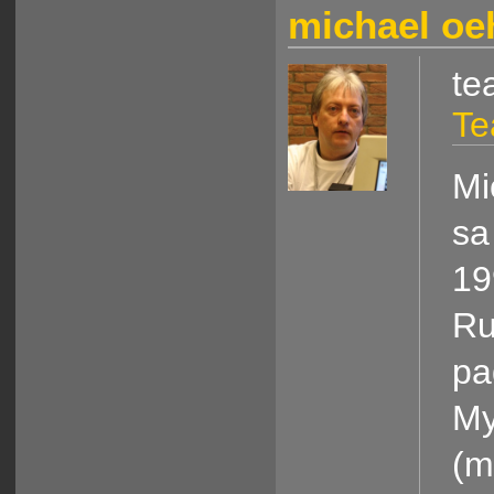
michael oe
te
Te
Mi
sa
19
Ru
pa
My
(m