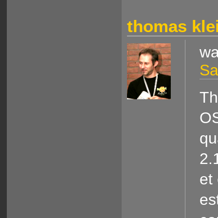
thomas kle
wa
Sa
Th
OS
qu
2.
et
es