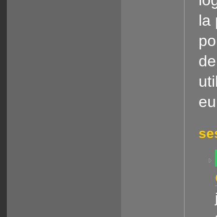
la
po
de
ut
eu
se