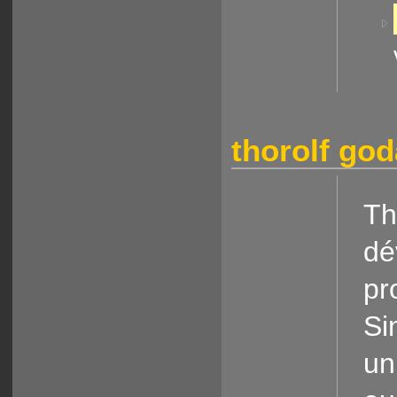
thorolf go
Th
dé
pr
Si
un