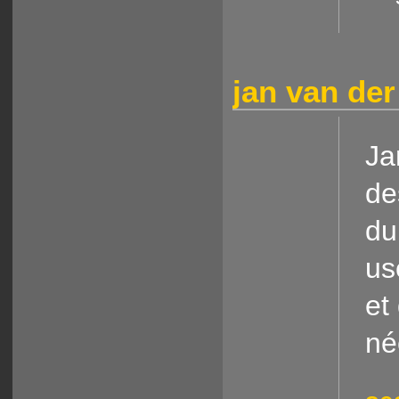
jan van der
Ja
de
du
us
et
né