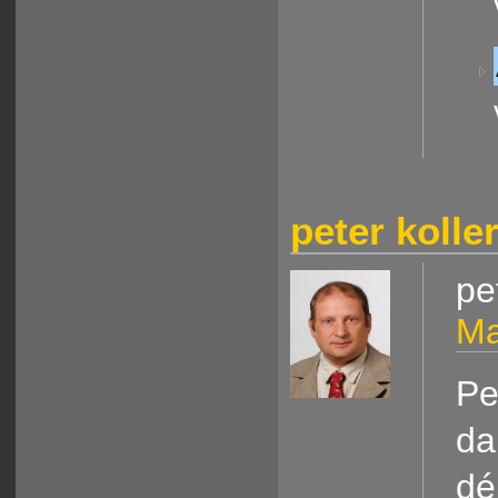
peter kolle
pe
Ma
Pe
da
dé