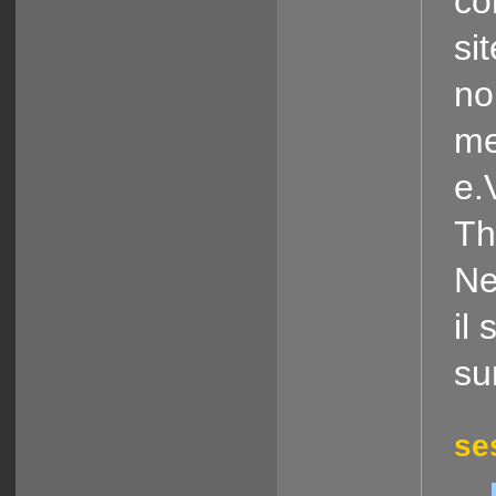
co
si
no
me
e.
Th
Ne
il
sur
se