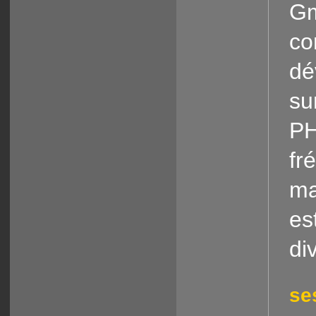
Gm
co
dé
su
PH
fr
ma
es
di
se