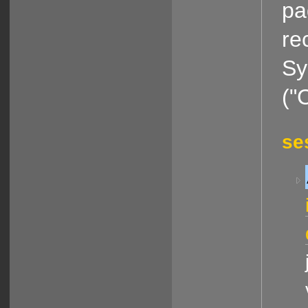
pa
re
Sy
("
se