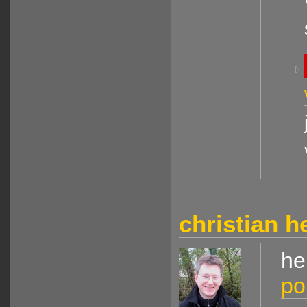
christian 
he
po