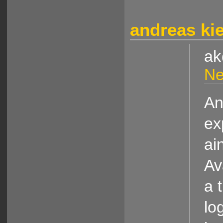
andreas ki
ak
Ne
An
ex
ai
Av
a 
lo