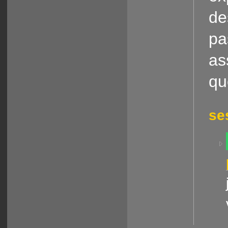
de
pa
as
qu
se