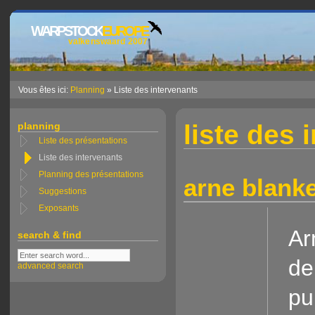
WARPSTOCK
EUROPE
valkenswaard 2007
Vous êtes ici:
Planning
» Liste des intervenants
liste des 
planning
Liste des présentations
Liste des intervenants
Planning des présentations
arne blanke
Suggestions
Exposants
Ar
search & find
de
advanced search
pu