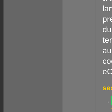
la
pr
du
te
au
co
eC
se