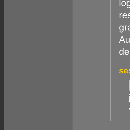
lo
re
gr
Au
de
se