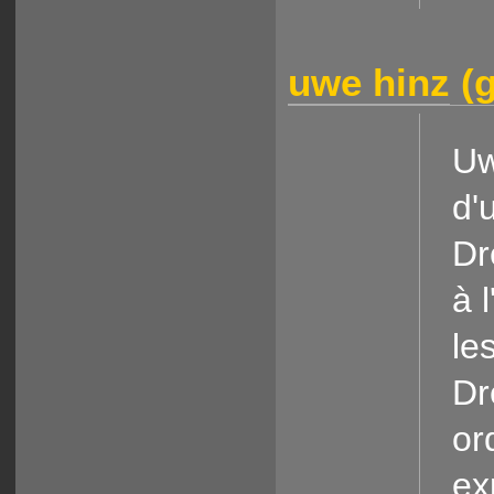
uwe hinz
(g
Uw
d'
Dr
à 
le
Dr
or
ex