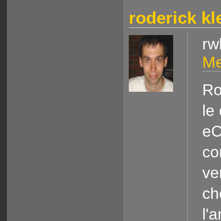
roderick kl
rw
Me
Ro
le
eC
co
ve
ch
l'