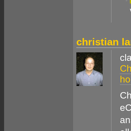
christian l
cl
Ch
h
Ch
eC
an