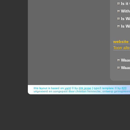
Is it
With
Is W
Is W
website
Toon alle
Waar
Waar
this layout is based on
yaml
© by
dirk jesse
| typo3 template © by
if20
uitgevoerd en aangepast door christian hennecke, ontwerp geïnspiree