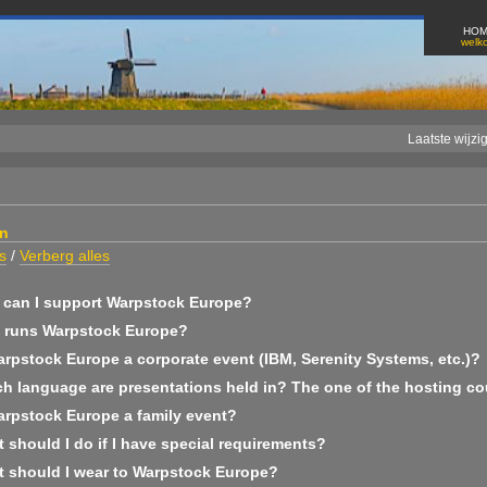
HO
welk
Laatste wijzi
n
s
/
Verberg alles
can I support Warpstock Europe?
runs Warpstock Europe?
arpstock Europe a corporate event (IBM, Serenity Systems, etc.)?
h language are presentations held in? The one of the hosting co
arpstock Europe a family event?
should I do if I have special requirements?
 should I wear to Warpstock Europe?