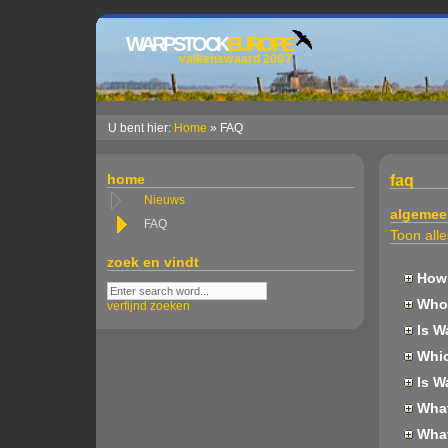
WARPSTOCK
EUROPE
valkenswaard 2007
U bent hier:
Home
» FAQ
home
faq
Nieuws
algemee
FAQ
Toon alle
zoek en vindt
How 
Who 
verfijnd zoeken
Is W
Whic
Is W
What 
What