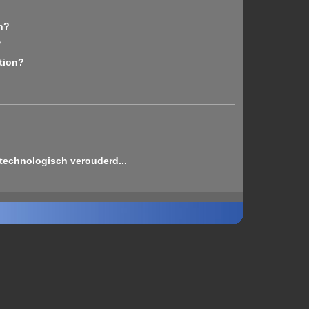
n?
?
tion?
technologisch verouderd...