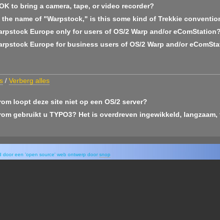
 OK to bring a camera, tape, or video recorder?
 the name of "Warpstock," is this some kind of Trekkie conventio
arpstock Europe only for users of OS/2 Warp and/or eComStation
arpstock Europe for business users of OS/2 Warp and/or eComSta
s
/
Verberg alles
om loopt deze site niet op een OS/2 server?
om gebruikt u TYPO3? Het is overdreven ingewikkeld, langzaam, 
rd door een 'open source' web ontwerp door
snop