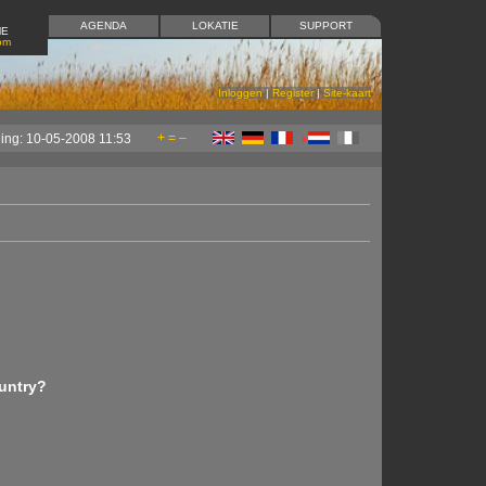
AGENDA
LOKATIE
SUPPORT
ME
om
Inloggen
|
Register
|
Site-kaart
+
=
–
ging: 10-05-2008 11:53
untry?