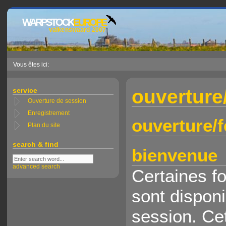
WARPSTOCK
EUROPE
valkenswaard 2007
Vous êtes ici:
ouverture
service
Ouverture de session
Enregistrement
ouverture/
Plan du site
search & find
bienvenue
advanced search
Certaines fo
sont disponi
session. Cet