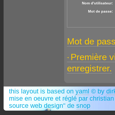
Nom d'utilisateur:
Mot de passe:
Mot de pass
Première vi
enregistrer.
this layout is based on
yaml
© by
dir
mise en oeuvre et réglé par christia
source web design" de
snop