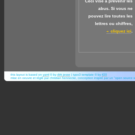
Ceci vise à prévenir les
abus.
Si vous ne
pouvez lire toutes les
lettres ou chiffres,
cliquez ici
.
this layout is based on
yaml
© by
dirk jesse
| typo3 template © by
if20
mise en oeuvre et réglé par christian hennecke, conception inspiré par un "open source