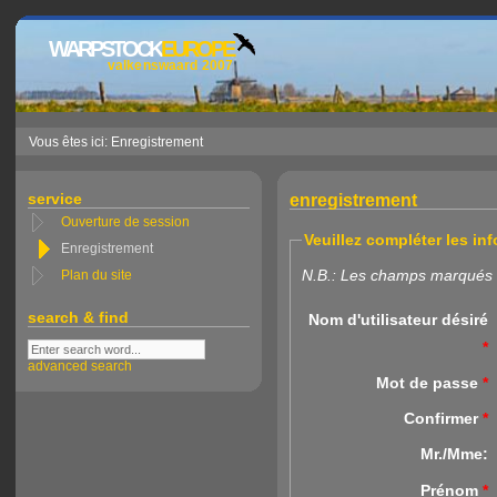
WARPSTOCK
EUROPE
valkenswaard 2007
Vous êtes ici: Enregistrement
service
enregistrement
Ouverture de session
Veuillez compléter les in
Enregistrement
N.B.: Les champs marqués d
Plan du site
search & find
Nom d'utilisateur désiré
*
advanced search
Mot de passe
*
Confirmer
*
Mr./Mme:
Prénom
*