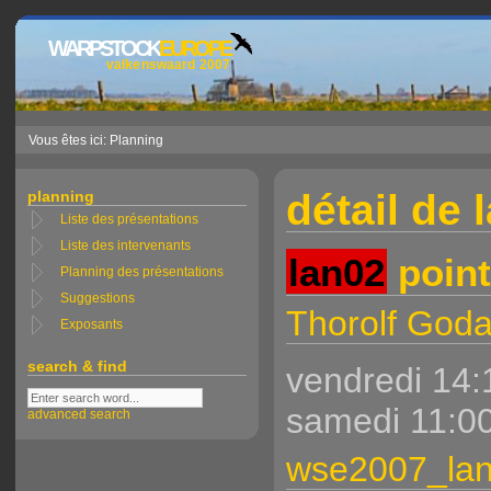
WARPSTOCK
EUROPE
valkenswaard 2007
Vous êtes ici: Planning
détail de 
planning
Liste des présentations
Liste des intervenants
lan02
point
Planning des présentations
Suggestions
Thorolf God
Exposants
search & find
vendredi 14:
samedi 11:00
advanced search
wse2007_lan