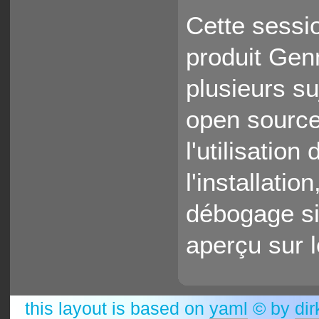
Cette sessio
produit Gen
plusieurs 
open source,
l'utilisatio
l'installatio
débogage si
aperçu sur l
this layout is based on
yaml
© by
dir