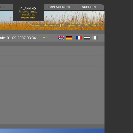
EIL
EMPLACEMENT
SUPPORT
PLANNING
intervenants,
sessions,
exposants
Ouverture de session
|
Enregistrement
|
Plan du site
+
=
–
ate: 01-09-2007 03:34