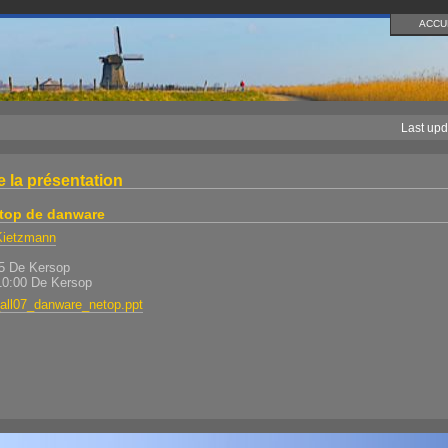
ACCU
Last upd
e la présentation
top de danware
Kietzmann
15 De Kersop
10:00 De Kersop
ll07_danware_netop.ppt