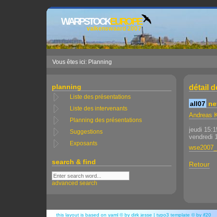
WARPSTOCK
EUROPE
valkenswaard 2007
Vous êtes ici: Planning
planning
détail d
Liste des présentations
all07
ne
Liste des intervenants
Andreas 
Planning des présentations
jeudi 15:
Suggestions
vendredi 
Exposants
wse2007_a
search & find
Retour
advanced search
this layout is based on
yaml
© by
dirk jesse
| typo3 template © by
if20