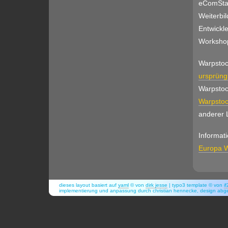
eComStat
Weiterbi
Entwickle
Workshop
Warpstoc
ursprüng
Warpstoc
Warpstoc
anderer 
Informat
Europa W
dieses layout basiert auf
yaml
© von
dirk jesse
| typo3 template © von
i
implementierung und anpassung durch christian hennecke, design abg