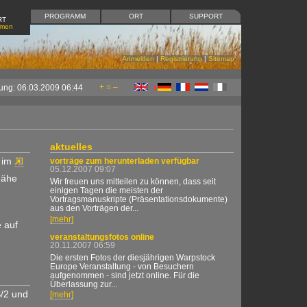
PROGRAMM
ORT
SUPPORT
RT
mmen
Anmelden
|
Registrierung
|
Sitemap
+
=
–
ung: 06.03.2009 06:44
aktuelles
im
vorträge zum herunterladen verfügbar
05.12.2007 09:07
Nähe
Wir freuen uns mitteilen zu können, dass seit
einigen Tagen die meisten der
Vortragsmanuskripte (Präsentationsdokumente)
aus den Vorträgen der...
[mehr]
 auf
veranstaltungsfotos online
20.11.2007 06:59
Die ersten Fotos der diesjährigen Warpstock
Europe Veranstaltung - von Besuchern
aufgenommen - sind jetzt online. Für die
Überlassung zur...
S/2 und
[mehr]