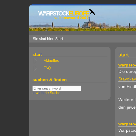
WARPSTOCK
EUROPE
valkenswaard 2007
Sie sind hier: Start
start
start
Aktuelles
warpsto
FAQ
Die euro
Stayokay
suchen & finden
von Eind
erweiterte Suche
Weitere 
den jewei
warpsto
Warpstoc