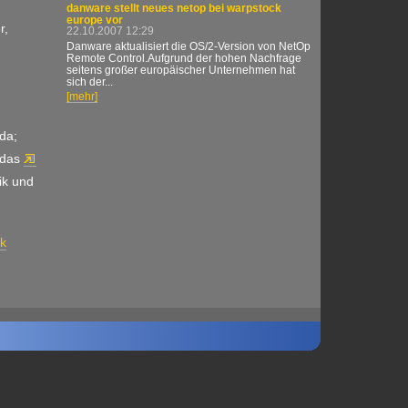
danware stellt neues netop bei warpstock
europe vor
r,
22.10.2007 12:29
Danware aktualisiert die OS/2-Version von NetOp
Remote Control.Aufgrund der hohen Nachfrage
seitens großer europäischer Unternehmen hat
sich der...
[mehr]
da;
 das
ik und
k