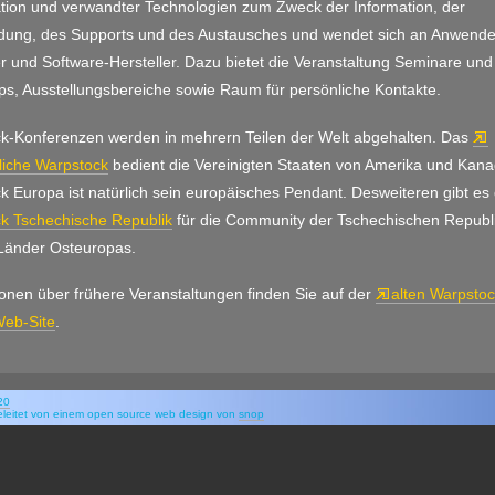
ion und verwandter Technologien zum Zweck der Information, der
ldung, des Supports und des Austausches und wendet sich an Anwende
r und Software-Hersteller. Dazu bietet die Veranstaltung Seminare und
s, Ausstellungsbereiche sowie Raum für persönliche Kontakte.
k-Konferenzen werden in mehrern Teilen der Welt abgehalten. Das
liche Warpstock
bedient die Vereinigten Staaten von Amerika und Kana
k Europa ist natürlich sein europäisches Pendant. Desweiteren gibt es
k Tschechische Republik
für die Community der Tschechischen Republ
Länder Osteuropas.
ionen über frühere Veranstaltungen finden Sie auf der
alten Warpstoc
eb-Site
.
f20
eleitet von einem open source web design von
snop