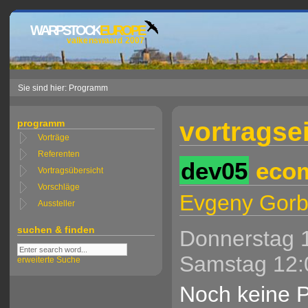
WARPSTOCK
EUROPE
valkenswaard 2007
Sie sind hier: Programm
vortragse
programm
Vorträge
Referenten
dev05
ecom
Vortragsübersicht
Vorschläge
Evgeny Gor
Aussteller
suchen & finden
Donnerstag 
Samstag 12:
erweiterte Suche
Noch keine P