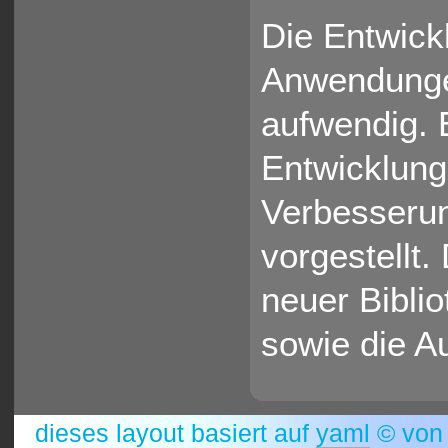
Die Entwick
Anwendungen
aufwendig. E
Entwicklun
Verbesseru
vorgestellt
neuer Bibli
sowie die A
dieses layout basiert auf
yaml
© vo