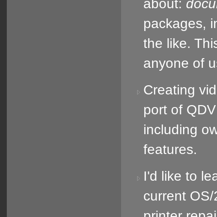
about:
docu
packages, in
the like. Th
anyone of u
Creating vi
port of QDV
including o
features.
I'd like to 
current OS/
printer repa