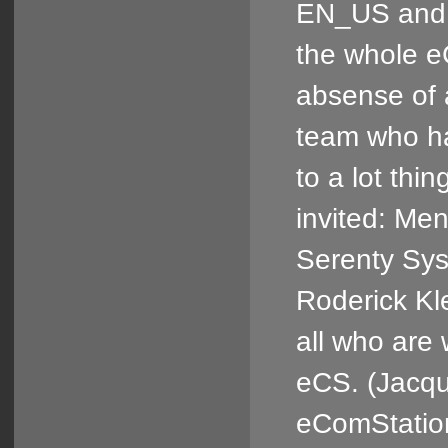
EN_US and 
the whole eC
absense of 
team who ha
to a lot thi
invited: Me
Serenty Sys
Roderick Kl
all who are 
eCS. (Jacq
eComStation