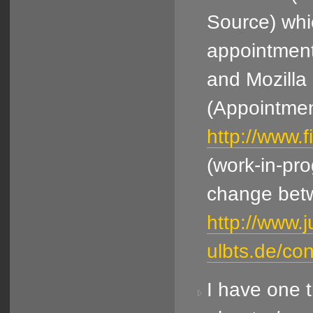
Source) whi
appointment
and Mozilla
(Appointmen
http://www.
(work-in-prog
change bet
http://www.
ulbts.de/co
I have one t