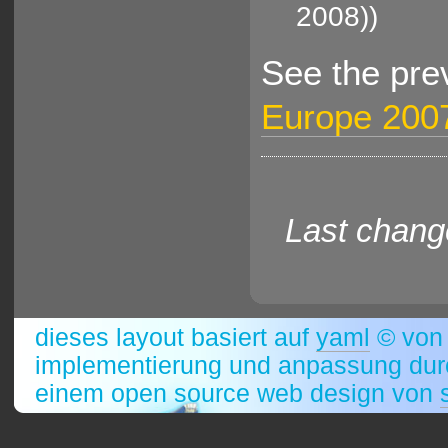
2008))
See the pre
Europe 200
Last chang
dieses layout basiert auf
yaml
© vo
implementierung und anpassung durc
einem open source web design von