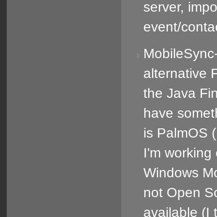
server, imp
event/contac
MobileSync-
alternative 
the Java Fin
have someth
is PalmOS (I
I'm working
Windows Mob
not Open Sou
available (I