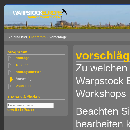
WARPSTOCK
EUROPE
valkenswaard 2007
Sie sind hier:
Programm
» Vorschläge
vorschlä
programm
Vorträge
Zu welchen
Referenten
Vortragsübersicht
Warpstock E
Vorschläge
Aussteller
Workshops 
suchen & finden
Beachten Sie
erweiterte Suche
bearbeiten 