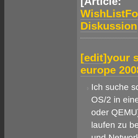
[Article:
WishListF
Diskussion
[
edit
]
your 
europe 200
Ich suche s
OS/2 in ei
oder QEMU)
laufen zu 
und Network-