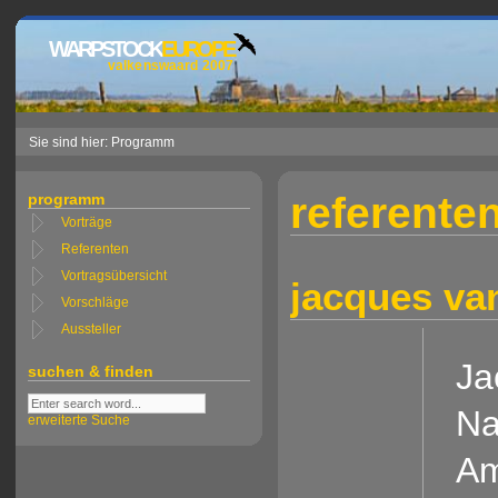
WARPSTOCK
EUROPE
valkenswaard 2007
Sie sind hier: Programm
referente
programm
Vorträge
Referenten
Vortragsübersicht
jacques va
Vorschläge
Aussteller
Ja
suchen & finden
Na
erweiterte Suche
Am