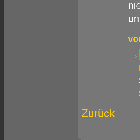
ni
un
vo
Zurück