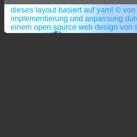
dieses layout basiert auf
yaml
© vo
implementierung und anpassung durc
einem open source web design von